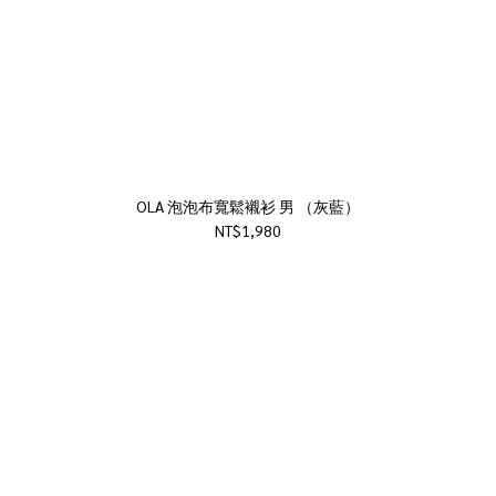
OLA 泡泡布寬鬆襯衫 男 （灰藍）
NT$1,980