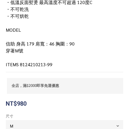
・低溫反面熨燙 最高溫度不可超過 120度C
・不可乾洗
・不可烘乾
MODEL
信助 身高 179 肩寬：46 胸圍：90 
穿著M號
ITEMS 8124210213-99
全店，滿$2000即享免運優惠
NT$980
尺寸