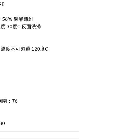
RE
 56% 聚酯纖維
 30度C 反面洗滌
溫度不可超過 120度C
胸圍：76 
80