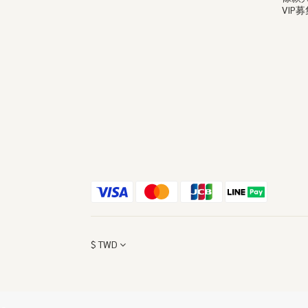
VIP募
$
TWD