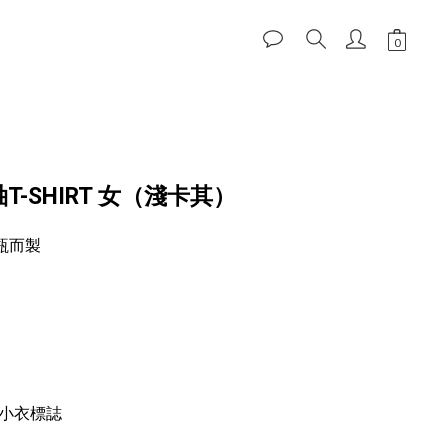
立即購買
袖T-SHIRT 女（淺卡其）
瓶而製
小衣標誌