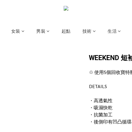
女裝
男裝
起點
技術
生活
WEEKEND 短
♲ 使用5個回收寶特
DETAILS
・高透氣性
・吸濕快乾
・抗菌加工
・後側印有凹凸循環