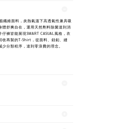
回收聚酯纖維面料，炎熱氣溫下高透氣性兼具吸
身體舒爽自在，運用天然劑料除菌達到消
褲皆能展現SMART CASUAL風格，衣
收再製的T-Shirt，從面料、鈕釦、縫
減少分類程序，達到零浪費的理念。