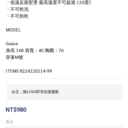
・低溫反面熨燙 最高溫度不可超過 120度C
・不可乾洗
・不可烘乾
MODEL
Guava
身高 168 肩寬：40 胸圍：76 
穿著M號
ITEMS 8224220214-99
全店，滿$2000即享免運優惠
NT$980
尺寸