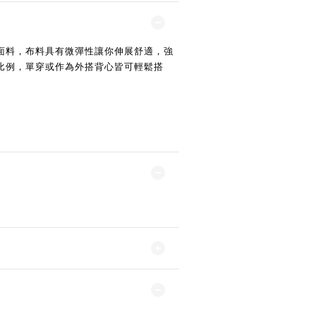
面料，布料具有微彈性讓你伸展舒適，強
比例，單穿或作為外搭背心皆可輕鬆搭