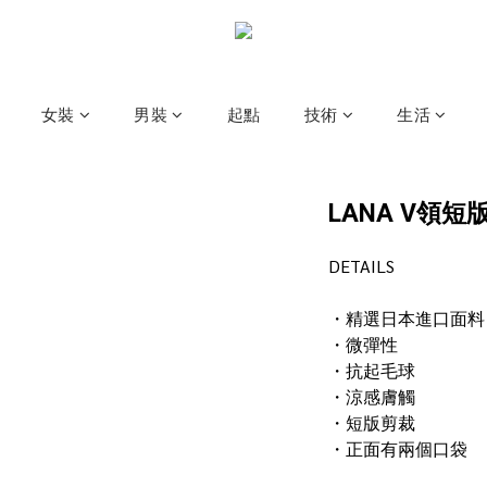
女裝
男裝
起點
技術
生活
LANA V領
DETAILS
・精選日本進口面料
・微彈性
・抗起毛球
・涼感膚觸
・短版剪裁
・正面有兩個口袋