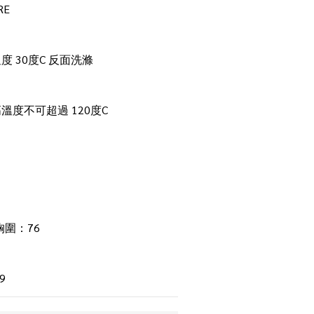
RE
 30度C 反面洗滌
溫度不可超過 120度C
胸圍：76 
9