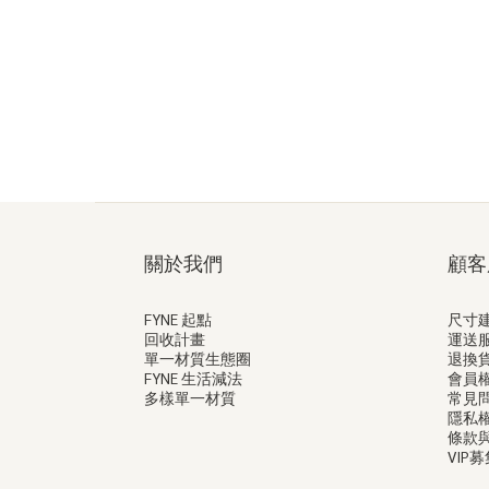
關於我們
顧客
FYNE 起點
尺寸
回收計畫
運送
單一材質生態圈
退換
FYNE 生活減法
會員
多樣單一材質
常見
隱私
條款
VIP募