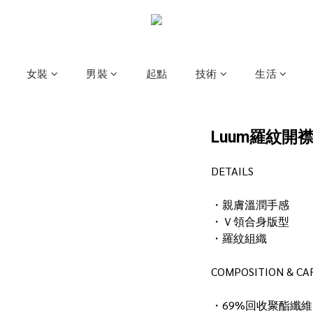
女裝
男裝
起點
技術
生活
Luum羅紋開
DETAILS
・親膚溫潤手感
・Ｖ領合身版型
・羅紋組織
COMPOSITION & CA
・69%回收聚酯纖維