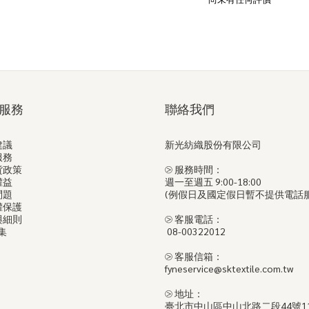
服務
聯絡我們
建議
新光紡織股份有限公司
服務
貨政策
⧁ 服務時間：
權益
週一至週五 9:00-18:00
問題
(例假日及國定假日暫不提供電話
權保護
與細則
⧁ 客服電話：
集
08-00322012
⧁ 客服信箱：
fyneservice@sktextile.com.tw
⧁ 地址：
臺北市中山區中山北路二段44號1