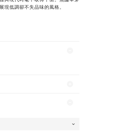
雅與現代時髦中取得平衡。無論單穿
展現低調卻不失品味的風格。