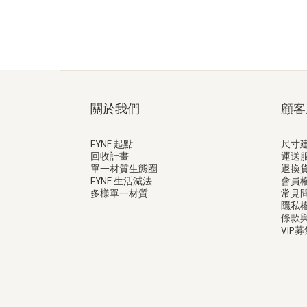
關於我們
顧客
FYNE 起點
尺寸
回收計畫
運送
單一材質生態圈
退換
FYNE 生活減法
會員
多樣單一材質
常見
隱私
條款
VIP募