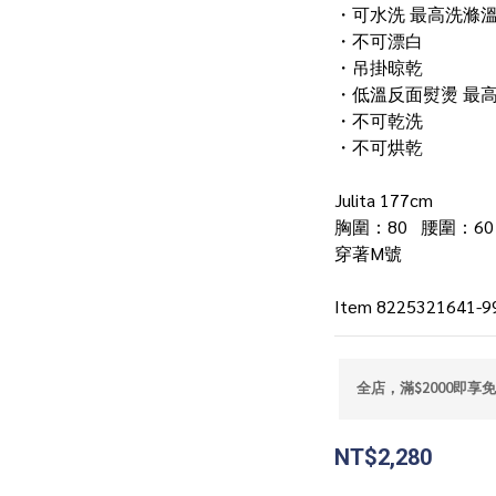
・可水洗 最高洗滌溫度
・不可漂白
・吊掛晾乾
・低溫反面熨燙 最高
・不可乾洗
・不可烘乾
Julita 177cm
胸圍：80   腰圍：60
穿著M號 
Item 8225321641-9
全店，滿$2000即享
NT$2,280